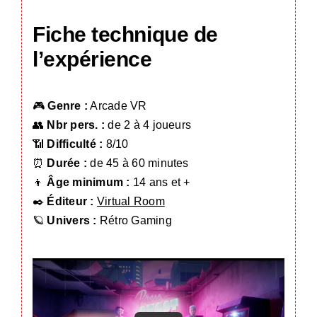
Fiche technique de
l’expérience
🎮
Genre :
Arcade VR
👥
Nbr pers. :
de 2 à 4 joueurs
📶
Difficulté :
8/10
⏰
Durée :
de 45 à 60 minutes
👦
Âge minimum :
14 ans et +
✒️
Éditeur :
Virtual Room
🪐
Univers :
Rétro Gaming