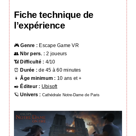
Fiche technique de
l’expérience
🎮
Genre :
Escape Game VR
👥
Nbr pers. :
2 joueurs
📶
Difficulté :
4/10
⏰
Durée :
de 45 à 60 minutes
👦
Âge minimum :
10 ans et +
✒️
Éditeur :
Ubisoft
🪐
Univers :
Cathédrale Notre-Dame de Paris